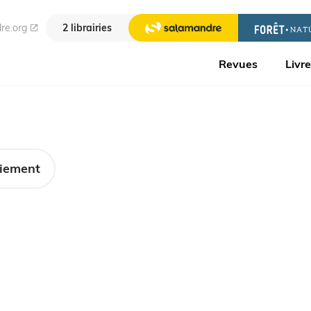
re.org
2 librairies
Revues
Livr
iement