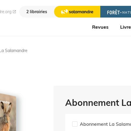
re.org
2 librairies
Revues
Livr
La Salamandre
Abonnement La
Abonnement La Salama